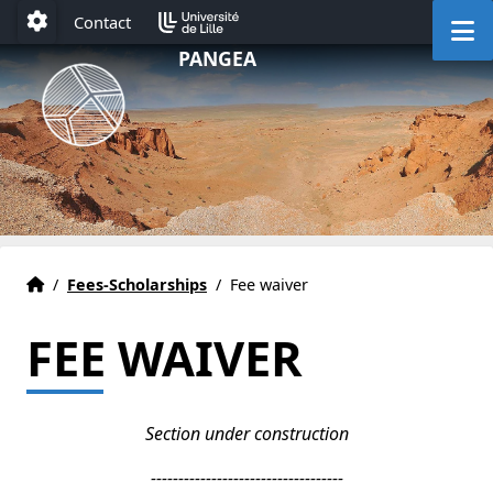
Accéder au menu principal
Accéder au contenu
M
Contact
Paramétrage
PANGEA
HOME
Accueil
/
Fees-Scholarships
/
Fee waiver
FEE WAIVER
Section under construction
-----------------------------------