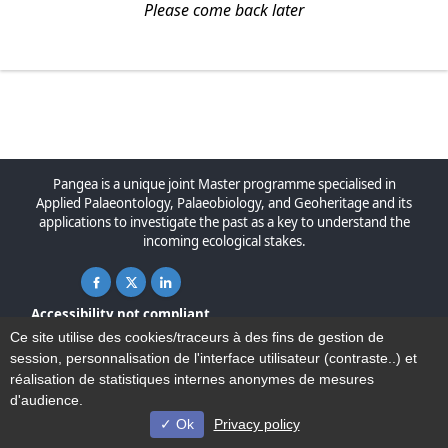
Please come back later
Pangea is a unique joint Master programme specialised in
Applied Palaeontology, Palaeobiology, and Geoheritage and its
applications to investigate the past as a key to understand the
incoming ecological stakes.
Facebook ( New window)
X ( New window)
Linkedin ( New window)
Accessibility not compliant
Site map
Ce site utilise des cookies/traceurs à des fins de gestion de
Legal notice
session, personnalisation de l'interface utilisateur (contraste..) et
Contact
réalisation de statistiques internes anonymes de mesures
d'audience.
Ok
Privacy policy
© Université de Lille - 2022